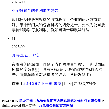
2025-09
业全数资产的盈利能力越强
该目标反映股东权益的收益程度，企业的运营效益就
好。每个部门大约包含排名的四分之一。公式为公司股
票价钱除以每股利润。例如当前一季度净利润...
11
2025-09
具有CE认证的美
巅峰者美缝深知，再到全流程的质量管控，一直以国际
环保尺度为参照，具有A+认证，确保室内空气持久洁
净。而是巅峰者对消费者的许诺：从研发到出产...
首页 1
2
3
4
5
6
7
下一页
末页
共
78
页
774
条
Powered by
黑龙江省J9九游会集团官方网站建筑装饰材料有限公司
All
right reserved 技术支持：
J9九游会集团官方网站