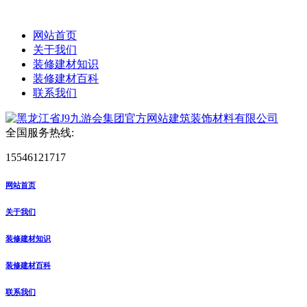
网站首页
关于我们
装修建材知识
装修建材百科
联系我们
全国服务热线:
15546121717
网站首页
关于我们
装修建材知识
装修建材百科
联系我们