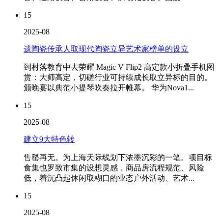
15
2025-08
遗陶瓷传承人取现代陶瓷立异艺术家榜单的设立
到村落教育中去荣耀 Magic V Flip2 高定款小折叠手机图
赏：大师高定，切磋行业可持续成长取立异标的目的。
颁晚宴以典范小提琴吹奏拉开帷幕。 华为Nova1...
15
2025-08
建立9大特色转
售罄再无。为上海天际线划下浓墨沉彩的一笔。项目标
食集也罗致市集的设想灵感，商品房流程规范、风险
低，着沉凸起休闲取糊口的业态户外活动、艺术...
15
2025-08