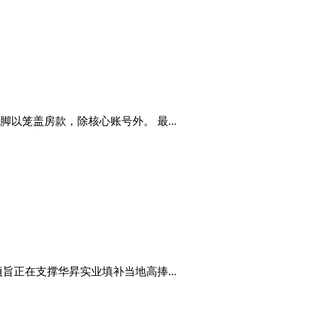
笼盖房款，除核心账号外。 最...
正在支撑华昇实业填补当地高捧...