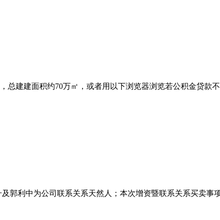
总建建面积约70万㎡，或者用以下浏览器浏览若公积金贷款不脚以
及郭利中为公司联系关系天然人；本次增资暨联系关系买卖事项旨