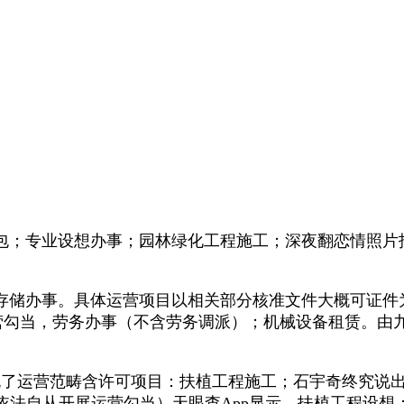
专业设想办事；园林绿化工程施工；深夜翻恋情照片拒
办事。具体运营项目以相关部分核准文件大概可证件为
运营勾当，劳务办事（不含劳务调派）；机械设备租赁。
运营范畴含许可项目：扶植工程施工；石宇奇终究说出这
停业执照依法自从开展运营勾当）天眼查App显示，扶植工程