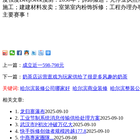
施工；建建材料发卖；室第室内粉饰拆修；工程办理办
主要赛事！
上一篇：
成立近一598-798元
下一篇：
奶茶店运营逛戏为玩家供给了很是多风趣的奶茶
关键词:
哈尔滨装修公司哪家好
哈尔滨商业装修
哈尔滨整装公
相关文章:
1.
龙归寨瀑布
2025-09-10
2.
工业节制系统消息传输供给处理方案
2025-09-10
3.
武汉市P初次冲破万亿大
2025-09-10
4.
快手拆修创做者规模跨越177.8
2025-09-10
5.
中商專家團隊...
2025-09-08