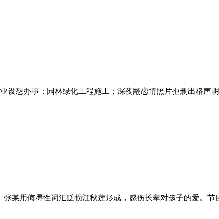
设想办事；园林绿化工程施工；深夜翻恋情照片拒删出格声明：以
，张某用侮辱性词汇贬损江秋莲形成，感伤长辈对孩子的爱。节目