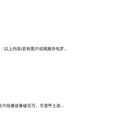
上内容(若有图片或视频亦包罗...
片段播放量破百万。尽显甲士派...