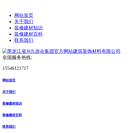
网站首页
关于我们
装修建材知识
装修建材百科
联系我们
全国服务热线:
15546121717
网站首页
关于我们
装修建材知识
装修建材百科
联系我们