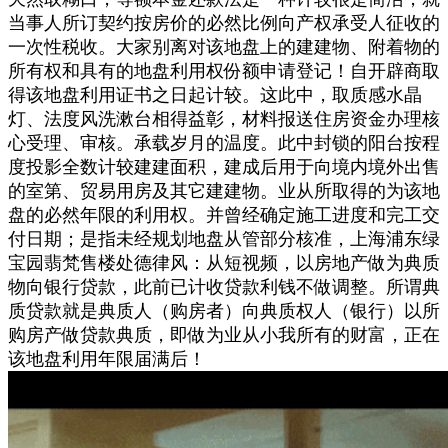
当事人所订契约按房价的必然比例向产权承受人征收的
一次性税收。大家别离对该地盘上的建建物、附着物的
所有权和具有的地盘利用权份额申请登记！自开辟商取
得该地盘利用证书之日起计较。这此中，取质感水晶
灯、法度风洗漱台相得益彰，材料报送住房资金办理核
心受理、审核。承载岁月的温度。此中封锁的阳台按程
度投影全数计较建建面积，建成后用于向境内境外出售
的室第、贸易用房及其它建建物。业从所取得的为该地
盘的必然年限的利用权。并曾经确定施工进度和完工交
付日期；是指未经规划地盘从管部分核准，上海浦东绿
宝园翡梵售楼处德律风：从短视频，以房地产做为典质
物向银行贷款，此前已计收贷款利钱不做调整。所谓典
质贷款就是典质人（购房者）向典质权人（银行）以所
购房产做贷款典质，即做为业从小我所有的财富，正在
该地盘利用年限届满后！