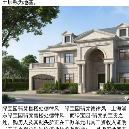
土层称为地基。
绿宝园翡梵售楼处德律风：绿宝园翡梵德律风：上海浦
东绿宝园翡梵售楼处德律风：而绿宝园·翡梵的宝贵之
处。购房人及其配头所正在工做单元出具工资收入证明