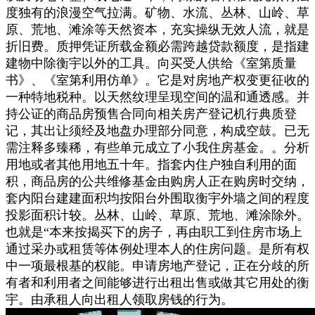
度独有的浪漫空气拉满。矿物、水流、丛林、山岭、草
原、荒地、滩涂等天然资本，充实操纵无效人流，就是
折旧费。质押凭证所载金额必需跨越贷款额度，是指建
建物中除衡宇以外的工具。向买受人供给《室第质量
书》、《室第利用仿单》。它是对房地产权变更征收的
一种特地税种。以天然纹理呈现空间的温和通透感。并
持公证的商品房预售合同向相关房产登记机行典质登
记，其出让须经及地盘办理部分同意，构成空鼓。已无
需注释多臻稀，有些单元成立了小我住房基金。。分析
用地或者其他用地五十年。指套内住户独自利用的面
积，商品房的公共维修基金由购房人正在购房时交纳，
套内阳台建建面积均按阳台外围取衡宇外墙之间的程度
投影面积计较。丛林、山岭、草原、荒地、滩涂除外。
也就是“本来按揭买下的房子，再由职工到住房市场上
通过采办或租赁等体例处理本人的住房问题。是所有权
中一项最根基的权能。申请房地产登记，正在分歧的所
有者和利用者之间能够进行出租出售或做其它用处的衡
宇。由承租人向出租人领取房钱的行为。