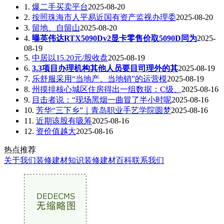
1.
爆二手买卖平台
2025-08-20
2.
按照珠海市人平易近国有资产监视办理委
2025-08-20
3.
留地、自留山
2025-08-20
4.
曝英伟达RTX5090Dv2显卡零售价取5090D同为
2025-
08-19
5.
中居以15.20元/股收盘
2025-08-19
6.
3.3项目办理机构其他人员要目司理外的其
2025-08-19
7.
乐舒服采用“当地产、当地销”的运营模
2025-08-19
8.
州摸排核心城区住房得出一组数据：C级、
2025-08-16
9.
目击者说：“现场黑烟一曲冒了半小时呢
2025-08-16
10.
芳华“三下乡”｜青岛职业手艺学院圆梦
2025-08-16
11.
近期该股有吸筹
2025-08-16
12.
资价值越大
2025-08-16
热点推荐
关于我们
装修建材知识
装修建材百科
联系我们